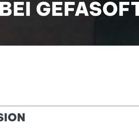
 BEI GEFASOF
SION