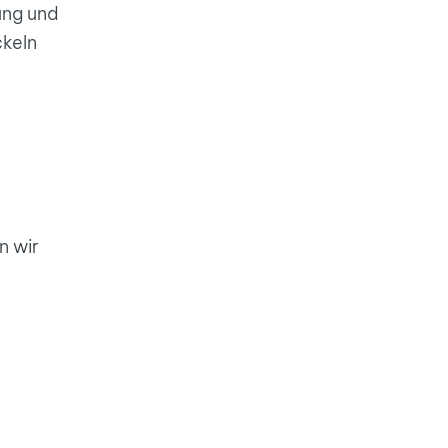
ung und
ckeln
n wir