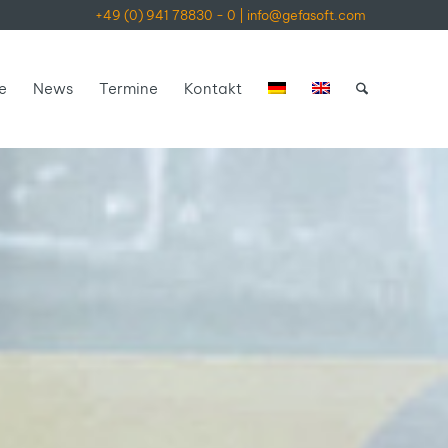
+49 (0) 941 78830 - 0
|
info@gefasoft.com
re
News
Termine
Kontakt