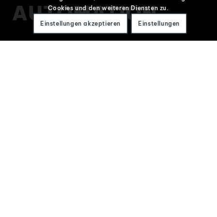
AUTOMATION.
Cookies und den weiteren Diensten zu.
Einstellungen akzeptieren
Einstellungen
Ihr Technologiepartner für anspruchsvolle
industrielle Prozesse
SCHLÜSSELFERTIGE
INDUSTRIELÖSUNGEN FÜR
LASERBEARBEITUNG,
MACHINE VISION UND
AUTOMATION