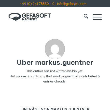
+49 (0) 941 78830 - 0
|
info@gefasoft.com
Über
markus.guentner
This author has not written his bio yet.
But we are proud to say that
markus.guentner
contributed 6
entries already.
EINTRÄGE VON MARKUS.GUENTNER